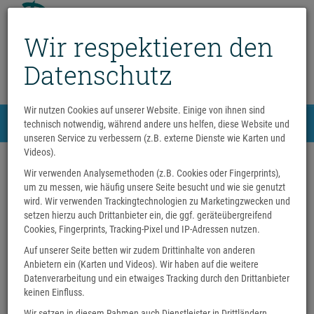
Wir respektieren den
Datenschutz
Wir nutzen Cookies auf unserer Website. Einige von ihnen sind
Menü
technisch notwendig, während andere uns helfen, diese Website und
0
unseren Service zu verbessern (z.B. externe Dienste wie Karten und
Videos).
Wir verwenden Analysemethoden (z.B. Cookies oder Fingerprints),
um zu messen, wie häufig unsere Seite besucht und wie sie genutzt
wird. Wir verwenden Trackingtechnologien zu Marketingzwecken und
setzen hierzu auch Drittanbieter ein, die ggf. geräteübergreifend
Cookies, Fingerprints, Tracking-Pixel und IP-Adressen nutzen.
Dienstag
Auf unserer Seite betten wir zudem Drittinhalte von anderen
29
Anbietern ein (Karten und Videos). Wir haben auf die weitere
Datenverarbeitung und ein etwaiges Tracking durch den Drittanbieter
keinen Einfluss.
September
2026
Wir setzen in diesem Rahmen auch Dienstleister in Drittländern