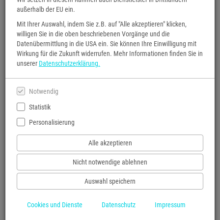
außerhalb der EU ein.
Mit Ihrer Auswahl, indem Sie z.B. auf "Alle akzeptieren" klicken,
willigen Sie in die oben beschriebenen Vorgänge und die
Datenübermittlung in die USA ein. Sie können Ihre Einwilligung mit
Wirkung für die Zukunft widerrufen. Mehr Informationen finden Sie in
Lesung mit Françoise Hauser
unserer
Datenschutzerklärung.
Françoise Hauser liest aus ihrem neuen Buch "Japan- Einblicke in
Notwendig
ein faszinierendes Land",
erschienen bei S.Fischer.
Statistik
30.09.2026, mittwochs in der Buchhandlung Diekmann
Personalisierung
Steingasse 2, 63739 Aschaffenburg.
Alle akzeptieren
Einlass 18:40 Uhr, Beginn 19:00 Uhr.
25 Euro im Vorverkauf
Nicht notwendige ablehnen
28 Euro an der Abendkasse
Auswahl speichern
Eintrittskarten vor Ort oder unter 06021/30410
Cookies und Dienste
Datenschutz
Impressum
Copyright des Covers bei S.Fischer.