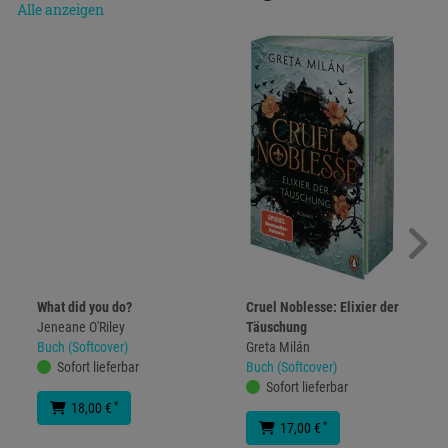
Alle anzeigen
What did you do?
Cruel Noblesse: Elixier der
Jeneane O'Riley
Täuschung
Buch (Softcover)
Greta Milán
Sofort lieferbar
Buch (Softcover)
Sofort lieferbar
*
18,00 €
*
17,00 €